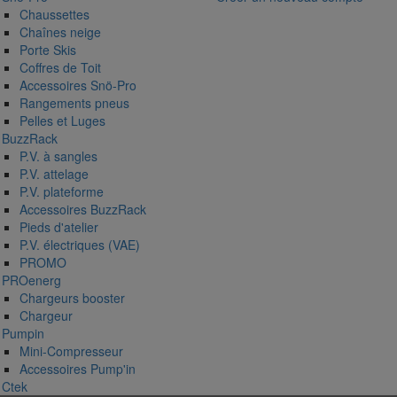
Chaussettes
Compresseurs et accessoires
Chaînes neige
Protection Vélo
Protection Voitur
Porte Skis
Protection Voiture
Coffres de Toit
Glacières
Accessoires Snö-Pro
Rangements pneus
Accessoires nautiques SUP/SURF
Pelles et Luges
Chargeur
Chargeurs boos
BuzzRack
P.V. à sangles
Outils pour le vélo
P.V. attelage
P.V. plateforme
Tapis et bac de coffre
Accessoires BuzzRack
Pieds d'atelier
P.V. électriques (VAE)
LED : Feux auxiliaires et ampoules
PROMO
PROenerg
Protection Peinture
Chargeurs booster
Chargeur
Pumpin
Chargeurs de batteries
Mini-Compresseur
Accessoires Pump'in
Chargeurs de batteries
Ctek