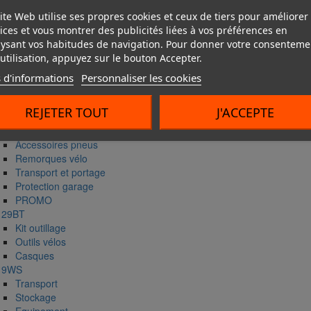
Kit Ctek
Attelages et faisceaux
ite Web utilise ses propres cookies et ceux de tiers pour améliorer
Rétroviseur
ices et vous montrer des publicités liées à vos préférences en
Attelages
ysant vos habitudes de navigation. Pour donner votre consenteme
Faisceaux
utilisation, appuyez sur le bouton Accepter.
Black ICE
Glacière
 d'informations
Personnaliser les cookies
Storag
Coffre de toit
REJETER TOUT
J'ACCEPTE
Rangement vélo
Aménagement garage
Accessoires pneus
Remorques vélo
Transport et portage
Protection garage
PROMO
29BT
Kit outillage
Outils vélos
Casques
9WS
Transport
Stockage