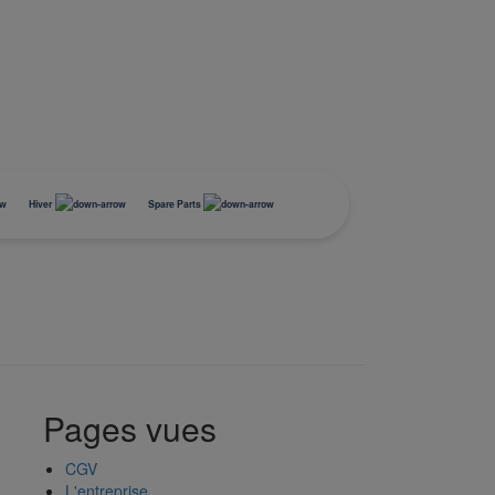
Hiver
Spare Parts
Pro
Equipement
Coffres de Toit
Mini-Compresseur
BUZZRACER 2 Porte-
Tapis de coffre
Tapis de coffre
Chargeur
vélo sur attelage-
us
Stockage
Porte Skis
Accessoires Pump'in
Tapis de sol
Tapis de sol
Chargeurs booster
plateforme 2 vélos
Transport
Pelles et Luges
BUZZRACER 3 Porte-
Sécurité
Chaînes neige
vélo sur attelage-
plateforme 3 vélos
Pages vues
Rangements pneus
BUZZRACER 4 Porte-
Chaussettes
vélo sur attelage-
Accessoires Snö-Pro
plateforme 4 vélos
CGV
E-HORNET 2
E-HORNET 2 Plateforme
L'entreprise