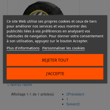
Ce site Web utilise ses propres cookies et ceux de tiers
pour améliorer nos services et vous montrer des
publicités liées à vos préférences en analysant vos
habitudes de navigation. Pour donner votre consentement
à son utilisation, appuyez sur le bouton Accepter.
Plus d'informations
Personnaliser les cookies
REJETER TOUT
Chaussettes à neige voiture
69,90 €
59,90 €
J'ACCEPTE
à partir de
Prix réduit

Aperçu rapide
Affichage 1-1 de 1 article(s)

Précédent
1
Suivant
