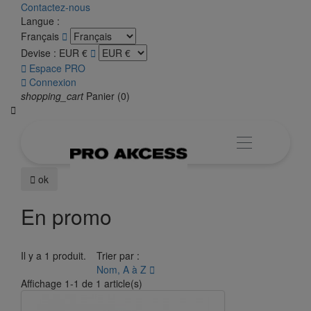
Contactez-nous
Langue :
Français

Devise :
EUR €


Espace PRO

Connexion
shopping_cart
Panier
(0)


ok
En promo
Il y a 1 produit.
Trier par :
Nom, A à Z

Affichage 1-1 de 1 article(s)