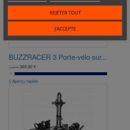
REJETER TOUT
J'ACCEPTE
BUZZRACER 3 Porte-vélo sur...
369,90 €
à partir de
Bientôt Disponible

Aperçu rapide