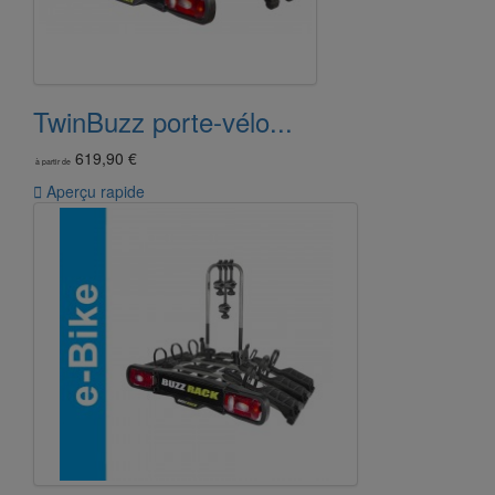
TwinBuzz porte-vélo...
619,90 €
à partir de

Aperçu rapide