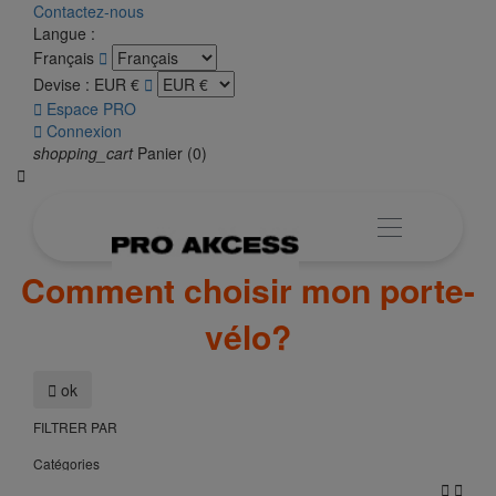
Contactez-nous
Langue :
Français

Devise :
EUR €


Espace PRO

Connexion
shopping_cart
Panier
(0)

Comment choisir mon porte-
vélo?

ok
FILTRER PAR
Catégories

