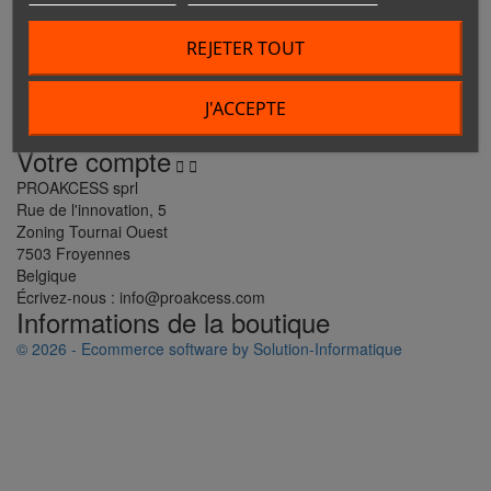
produits
Notre société
REJETER TOUT
produits
Notre société




J'ACCEPTE
VOTRE COMPTE
Votre compte


PROAKCESS sprl
Rue de l'innovation, 5
Zoning Tournai Ouest
7503 Froyennes
Belgique
Écrivez-nous :
info@proakcess.com
Informations de la boutique
© 2026 - Ecommerce software by Solution-Informatique