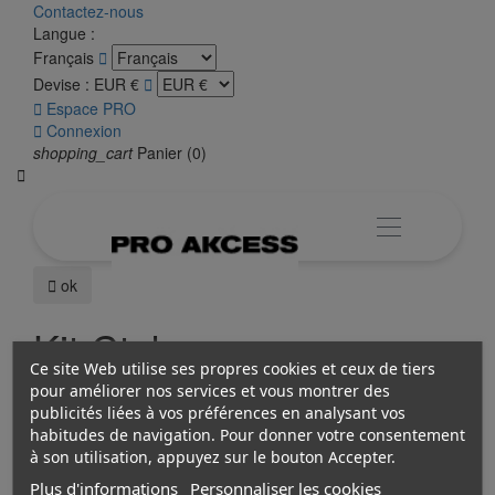
Contactez-nous
Langue :
Français

Devise :
EUR €


Espace PRO

Connexion
shopping_cart
Panier
(0)


ok
Kit Ctek
Ce site Web utilise ses propres cookies et ceux de tiers
pour améliorer nos services et vous montrer des
publicités liées à vos préférences en analysant vos
Veuillez nous excuser pour le désagrément.
habitudes de navigation. Pour donner votre consentement
Effectuez une nouvelle recherche
à son utilisation, appuyez sur le bouton Accepter.
Plus d'informations
Personnaliser les cookies