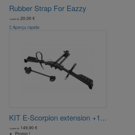
Rubber Strap For Eazzy
20,00 €
à partir de

Aperçu rapide
KIT E-Scorpion extension +1...
149,90 €
à partir de
Promo !