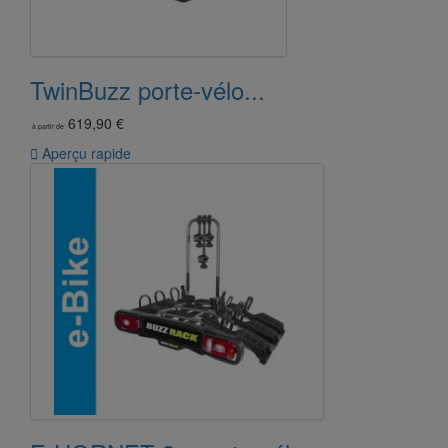
TwinBuzz porte-vélo...
619,90 €
à partir de

Aperçu rapide