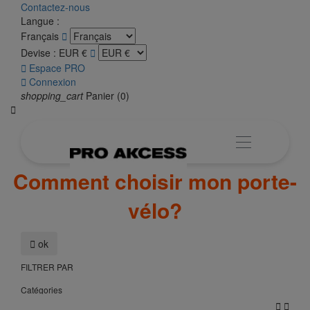
Contactez-nous
Langue :
Français

Devise :
EUR €


Espace PRO

Connexion
shopping_cart
Panier
(0)

Comment choisir mon porte-
vélo?

ok
FILTRER PAR
Catégories

