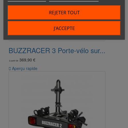
REJETER TOUT
J'ACCEPTE
BUZZRACER 3 Porte-vélo sur...
369,90 €
à partir de

Aperçu rapide