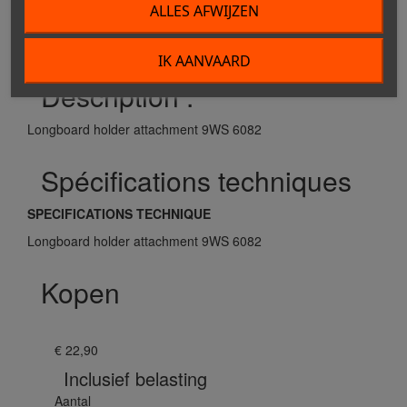
Kopen
ALLES AFWIJZEN
IK AANVAARD
Description :
Longboard holder attachment 9WS 6082
Spécifications techniques
SPECIFICATIONS TECHNIQUE
Longboard holder attachment 9WS 6082
Kopen
€ 22,90
Inclusief belasting
Aantal