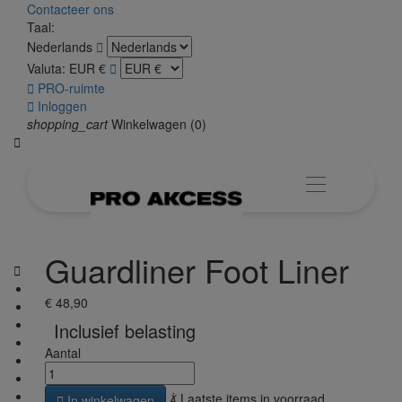
Contacteer ons
Taal:
Nederlands

Valuta:
EUR €


PRO-ruimte

Inloggen
shopping_cart
Winkelwagen
(0)

Guardliner Foot Liner

€ 48,90
Inclusief belasting
Aantal

Laatste items in voorraad

In winkelwagen