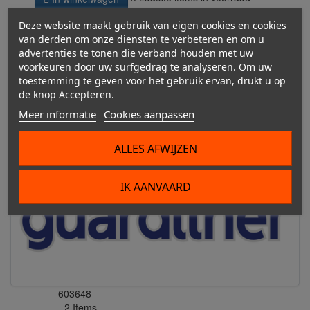
Delen
Deze website maakt gebruik van eigen cookies en cookies


van derden om onze diensten te verbeteren en om u
advertenties te tonen die verband houden met uw
voorkeuren door uw surfgedrag te analyseren. Om uw
toestemming te geven voor het gebruik ervan, drukt u op
de knop Accepteren.
Productdetails
Meer informatie
Cookies aanpassen
ALLES AFWIJZEN
IK AANVAARD
603648
Referentie
2 Items
Op voorraad