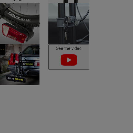
E-Scorpion 2
EAZZY 2
EAZZY 3
g
Kit Ctek
Verlichting
Fietsbescherming
EAZZY 4
TwinBuzz modulair
fietsenrek voor 4 fietsen
of platform
Kit Ctek
Faisceaux
er
Attelages
See the video