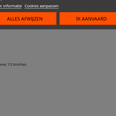
r informatie
Cookies aanpassen
ALLES AFWIJZEN
IK AANVAARD
 avec 13 broches.