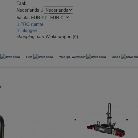
Taal:
Nederlands

Valuta:
EUR €


PRO-ruimte

Inloggen
shopping_cart
Winkelwagen
(0)
Fiets
Vrije tijd - Watersport
Auto's
Fietsenrek
n
Winteraccessoires
Accessoires BuzzRack
Accessoires chiens
Aménagement garage
Glacière
Casques
Accessoires Snö-
Standaard fitsendrager
Transports
Protection garage
Outils vélos
Banden opslag
Fietsendrager op
Paniers
Rangement vélo
Kit outillage
dakkoffer
trekhaak
Cages
Transport et portage
sneeuwkettingen
Fietsaccessoires en fietskarren
Porte-vélos électriques
Coffre de toit
Skidrager
(VAE)
Remorques vélo
sneeuwsokken b
Fietsendrager met
spanbanden
Accessoires pneus
Pelles et Luges
Vervoer / spellen voor mascottes
Fietsstand