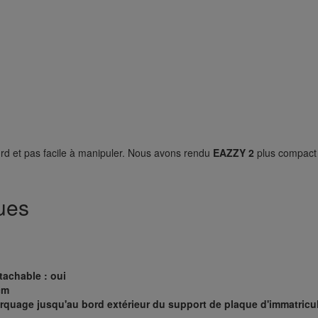
ourd et pas facile à manipuler. Nous avons rendu
EAZZY 2
plus compact a
ues
tachable : oui
cm
rquage jusqu'au bord extérieur du support de plaque d'immatricul