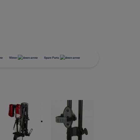
Winter
Spare Parts
Pro
Equipement
dakkoffer
Mini Compressor
BUZZRACER 2
Tapis de coffre
Tapis de coffre
acculader
Stockage
Skidrager
accessories mini-
BUZZRACER 3
Tapis de sol
Tapis de sol
acculader booster
compressor
Transport
Pelles et Luges
BUZZRACER 4
Sécurité
sneeuwkettingen
E-HORNET 2
Banden opslag
E-HORNET 2, Platform 2
Elektrische fietsen
anden
sneeuwsokken banden
E-HORNET 3
Accessoires Snö-Pro
E-HORNET 3, Platform 3
Elektrische fietsen
E-SCORPION 1