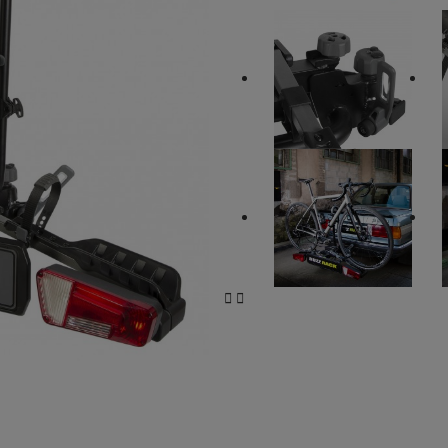
Compressoren en toebehoren
Autobeschermin
Fietsbescherming
Koelers
Autobescherming
SUP/SURF nautische accessoires
acculader
acculader boost
Werkzeug fürs Fahrrad
Kofferbakmatten en -bak
LED's: Hulplampen en gloeilampen


Lakbescherming
Batterijladers
Batterijladers