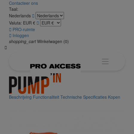
Contacteer ons
Taal:
Nederlands

Valuta:
EUR €


PRO-ruimte

Inloggen
shopping_cart
Winkelwagen
(0)

Beschrijving
Functionaliteit
Technische Specificaties
Kopen