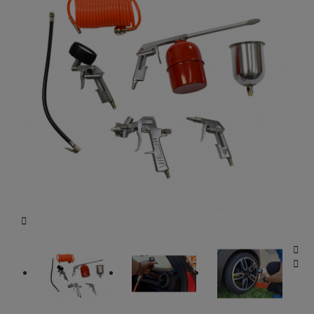


