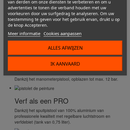
Complete accessoireset voor compressor met
van derden om onze diensten te verbeteren en om u
snelkoppelingssysteem. Bevat een luchtdrukpistool (max 12
advertenties te tonen die verband houden met uw
bar), een PRO 100% aluminium verfspuitpistool (0,75 l) met
voorkeuren door uw surfgedrag te analyseren. Om uw
lucht- en verfdebietregeling, een blaaspistool met korte neus,
toestemming te geven voor het gebruik ervan, drukt u op
een reinigingspistool (1,1 l - 23 cm mondstuk), een flexibele
de knop Accepteren.
slang (40 cm) en een flexibele/verlengbare slang (5 meter).
Meer informatie
Cookies aanpassen
Kenmerken
ALLES AFWIJZEN
IK AANVAARD
Snel oppompen
Dankzij het manometerpistool, opblazen tot max. 12 bar.
Verf als een PRO
Dankzij het spuitpistool van 100% aluminium van
professionele kwaliteit met regelbare luchtstroom en
verfdebiet (tank van 0,75 liter).