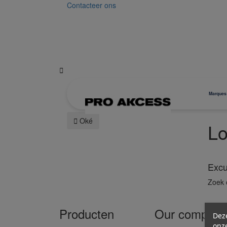
Contacteer ons

Marques

Oké
Lo
Excu
Zoek 
Producten
Our company
Dez
onze