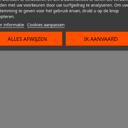
Uw account
7503 Froyennes




den met uw voorkeuren door uw surfgedrag te analyseren. Om uw
Compressoren en toebehoren
België
temming te geven voor het gebruik ervan, drukt u op de knop
E-mail ons:
info@proakcess.com
Autobeschermin
epteren.
Winkel informatie
Fietsbescherming
Koelers
Autobescherming
r informatie
Cookies aanpassen
© 2026 - Ecommerce software by Solution-Informatique
SUP/SURF nautische accessoires
ALLES AFWIJZEN
IK AANVAARD
acculader
acculader boost
Werkzeug fürs Fahrrad
Kofferbakmatten en -bak
LED's: Hulplampen en gloeilampen
Lakbescherming
Batterijladers
Batterijladers