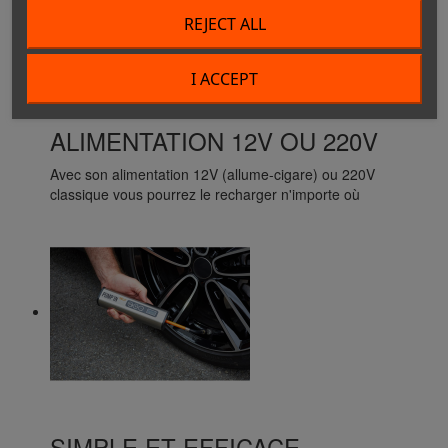
REJECT ALL
I ACCEPT
ALIMENTATION 12V OU 220V
Avec son alimentation 12V (allume-cigare) ou 220V
classique vous pourrez le recharger n'importe où
SIMPLE ET EFFICACE