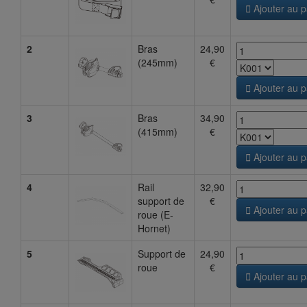

Ajouter au p
2
Bras
24,90
(245mm)
€

Ajouter au p
3
Bras
34,90
(415mm)
€

Ajouter au p
4
Rail
32,90
support de
€

Ajouter au p
roue (E-
Hornet)
5
Support de
24,90
roue
€

Ajouter au p