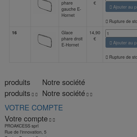
phare
€

Ajouter au p
gauche E-
Hornet

Rupture de st
16
Glace
14,90
phare droit
€

Ajouter au p
E-Hornet

Rupture de st
produits
Notre société
produits
Notre société




VOTRE COMPTE
Votre compte


PROAKCESS sprl
Rue de l'innovation, 5