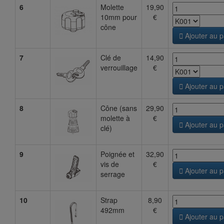
6
Molette
19,90
10mm pour
€
cône

Ajouter au p
7
Clé de
14,90
verrouillage
€

Ajouter au p
8
Cône (sans
29,90
molette à
€

Ajouter au p
clé)
9
Poignée et
32,90
vis de
€

Ajouter au p
serrage
10
Strap
8,90
492mm
€

Ajouter au p