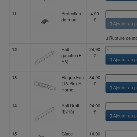
11
Protection
4,90
de roue
€

Ajouter au p

Rupture de st
12
Rail
24,90
gauche (E-
€

Ajouter au p
H3)
13
Plaque Feu
84,90
(13-Pin) E-
€

Ajouter au p
Hornet
14
Rail Droit
24,90
(E-H3)
€

Ajouter au p
15
Glace
14,90