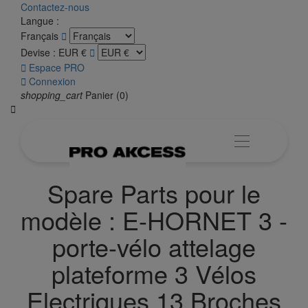
Contactez-nous
Langue :
Français

Devise :
EUR €


Espace PRO

Connexion
shopping_cart
Panier
(0)

Spare Parts pour le
modèle : E-HORNET 3 -
porte-vélo attelage
plateforme 3 Vélos
Electriques 13 Broches