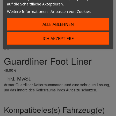
auf die Schaltfläche Akzeptieren.
Weitere Informationen
Anpassen von Cookies
ALLE ABLEHNEN
ICH AKZEPTIERE


Guardliner Foot Liner
48,90 €
inkl. MwSt.
Aristar Guardliner Kofferraummatten sind eine sehr gute Lösung,
um das Innere des Kofferraums Ihres Autos zu schützen.
Kompatibeles(s) Fahrzeug(e)