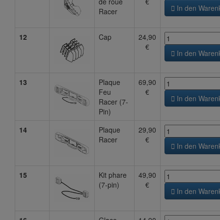
de roue
€

In den Waren
Racer
12
Cap
24,90
€

In den Waren
13
Plaque
69,90
Feu
€

In den Waren
Racer (7-
Pin)
14
Plaque
29,90
Racer
€

In den Waren
15
Kit phare
49,90
(7-pin)
€

In den Waren