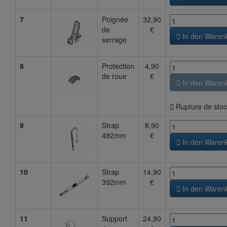
7
Poignée
32,90
de
€

In den Waren
serrage
8
Protection
4,90
de roue
€

In den Waren

Rupture de stoc
9
Strap
8,90
492mm
€

In den Waren
10
Strap
14,90
392mm
€

In den Waren
11
Support
24,90