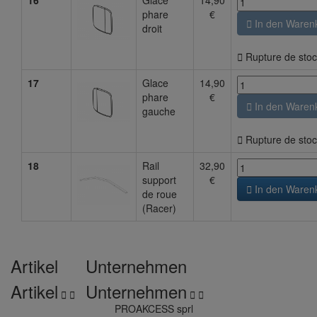
16
Glace
14,90
phare
€

In den Waren
droit

Rupture de stoc
17
Glace
14,90
phare
€

In den Waren
gauche

Rupture de stoc
18
Rail
32,90
support
€

In den Waren
de roue
(Racer)
Artikel
Unternehmen
Artikel
Unternehmen




PROAKCESS sprl