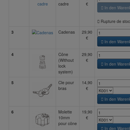
cadre
€

In den Waren

Rupture de stoc
3
Cadenas
29,90
€

In den Waren
4
Cône
29,90
(Without
€

In den Waren
lock
system)
5
Cle pour
14,90
bras
€

In den Waren
6
Molette
19,90
10mm
€
pour cône

In den Waren