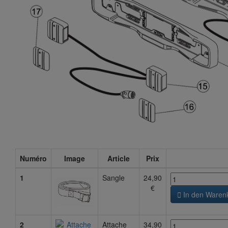
Numéro
Image
Article
Prix
1
Sangle
24,90
€

In den Waren
2
Attache
34,90