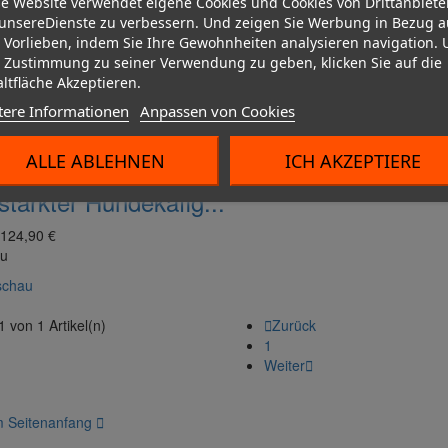
e Website verwendet eigene Cookies und Cookies von Drittanbiete
unsereDienste zu verbessern. Und zeigen Sie Werbung in Bezug a
Kompressoren und Zubehör
 Vorlieben, indem Sie Ihre Gewohnheiten analysieren navigation.
Fahrzeugschut
Fahrradschutz
 Zustimmung zu seiner Verwendung zu geben, klicken Sie auf die
Fahrzeugschutz
Kühler
ltfläche Akzeptieren.
tere Informationen
Anpassen von Cookies
SUP/SURF Nautisches Zubehör
Chargeur
Chargeurs bo
ALLE ABLEHNEN
ICH AKZEPTIERE
Werkzeug fürs Fahrrad
stärkter Hundekäfig...
Kofferraummatten und -ablage
124,90 €
u
LEDs: Zusatzleuchten und Glühbirnen
schau
1 von 1 Artikel(n)

Zurück
Lackschutz
1
Weiter

Batterieladegeräte
 Seitenanfang

Batterieladegeräte