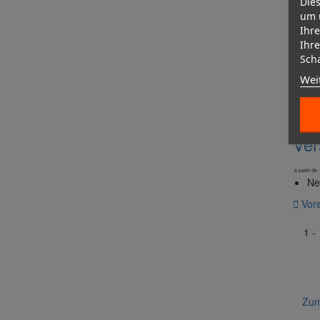
Dies
um 
Ihre
Ihre
Scha
Wei
Ver
à partir de
Ne

Vor
1 - 
Zum