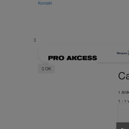
Kontakt

Marques

OK
C
1 Arti
1 - 1 