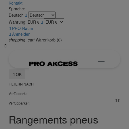
Kontakt
Sprache:
Deutsch

Währung:
EUR €


PRO-Raum

Anmelden
shopping_cart
Warenkorb
(0)


OK
FILTERN NACH
Verfügbarkeit


Verfügbarkeit
Rangements pneus