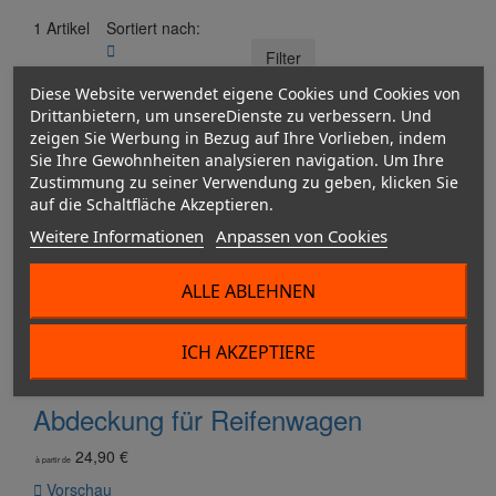
1 Artikel
Sortiert nach:

Filter
1 - 1 von 1 Artikel(n)
Diese Website verwendet eigene Cookies und Cookies von
Drittanbietern, um unsereDienste zu verbessern. Und
zeigen Sie Werbung in Bezug auf Ihre Vorlieben, indem
Sie Ihre Gewohnheiten analysieren navigation. Um Ihre
Zustimmung zu seiner Verwendung zu geben, klicken Sie
auf die Schaltfläche Akzeptieren.
Weitere Informationen
Anpassen von Cookies
ALLE ABLEHNEN
ICH AKZEPTIERE
Abdeckung für Reifenwagen
24,90 €
à partir de

Vorschau