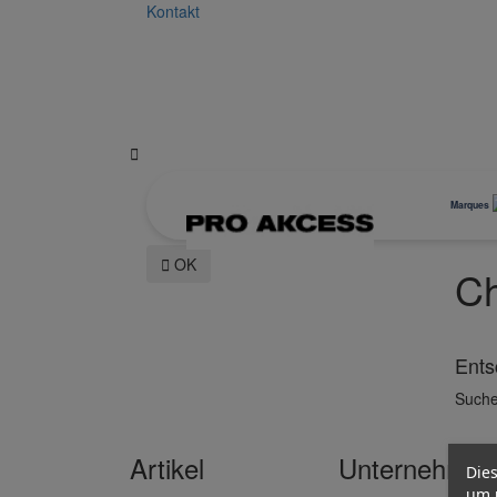
Kontakt

Marques

OK
Ch
Ents
Suche
Artikel
Unternehmen
Dies
um 