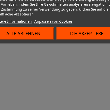
Ihr Konto
7503 Froyennes




 Vorlieben, indem Sie Ihre Gewohnheiten analysieren navigation.
Kompressoren und Zubehör
Belgique
 Zustimmung zu seiner Verwendung zu geben, klicken Sie auf die
E-Mail:
info@proakcess.com
Fahrzeugschut
Fahrradschutz
ltfläche Akzeptieren.
Shopeinstellungen
Fahrzeugschutz
Kühler
tere Informationen
Anpassen von Cookies
© 2026 - Ecommerce software by Solution-Informatique
SUP/SURF Nautisches Zubehör
ALLE ABLEHNEN
ICH AKZEPTIERE
Chargeur
Chargeurs bo
Werkzeug fürs Fahrrad
Kofferraummatten und -ablage
LEDs: Zusatzleuchten und Glühbirnen
Lackschutz
Batterieladegeräte
Batterieladegeräte