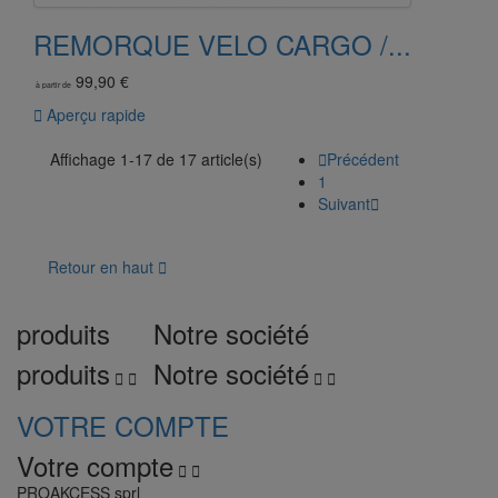
REMORQUE VELO CARGO /...
99,90 €
à partir de

Aperçu rapide
Affichage 1-17 de 17 article(s)

Précédent
1
Suivant

Retour en haut

produits
Notre société
produits
Notre société




VOTRE COMPTE
Votre compte


PROAKCESS sprl