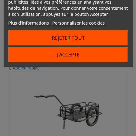
publicités liées à vos préférences en analysant vos
habitudes de navigation. Pour donner votre consentement
à son utilisation, appuyez sur le bouton Accepter.
Plus d'informations
Personnaliser les cookies
REMORQUE 1 ROUE
REJETER TOUT
SUSPENDUE +...
199,90 €
J'ACCEPTE
à partir de
Bientôt Disponible

Aperçu rapide