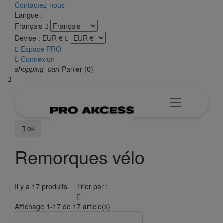
Contactez-nous
Langue :
Français

Devise :
EUR €


Espace PRO

Connexion
shopping_cart
Panier
(0)


ok
Remorques vélo
Il y a 17 produits.
Trier par :

Affichage 1-17 de 17 article(s)