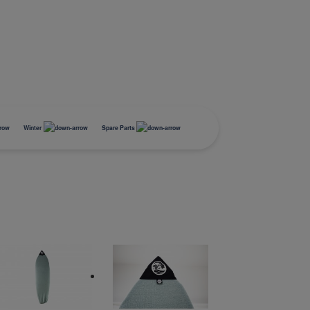
Winter
Spare Parts
ö-Pro
Equipement
Coffres de Toit
Mini-Compresseur
Buzz Rack Scorpion
Tapis de coffre
Tapis de coffre
Chargeur
Faltbarer Fahrradträger
neus
Stockage
Porte Skis
Kompressor Zubehör
Tapis de sol
Tapis de sol
Chargeurs booster
BUZZRACER 2
Transport
Pelles et Luges
BUZZRACER 3
Sécurité
Chaînes neige
BUZZRACER 4
Rangements pneus
E-HORNET 2
Schneeketten
E-HORNET 2, Plateforme
s
Accessoires Snö-Pro
2 Vélos Electriques
E-HORNET 3
E-HORNET 3, Plateforme