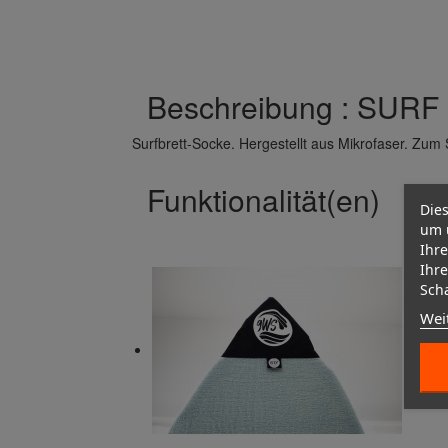
Beschreibung : SUR
Surfbrett-Socke. Hergestellt aus Mikrofaser. Zum 
Funktionalität(en)
Dies
um 
Ihre
Ihre
Scha
Wei