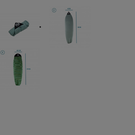
3 Vélos Electriques
E-SCORPION 1
EAZZY 2
z
Kit Ctek
Beleuchtung
Fahrradschutz
EAZZY 3
EAZZY 4
TwinBuzz Modularer
Fahrradträger für 4
Fahrräder oder Plattform
Kit Ctek
Faisceaux
oster
Attelages