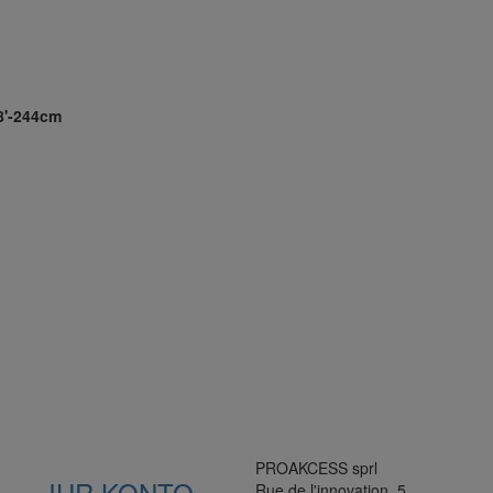
 8'-244cm
PROAKCESS sprl
IHR KONTO
Rue de l'innovation, 5