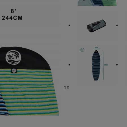
Kompressoren und Zubehör
Fahrzeugschut
Fahrradschutz
Fahrzeugschutz
Kühler
SUP/SURF Nautisches Zubehör
Chargeur
Chargeurs bo
Werkzeug fürs Fahrrad
Kofferraummatten und -ablage
LEDs: Zusatzleuchten und Glühbirnen


Lackschutz
Batterieladegeräte
Batterieladegeräte