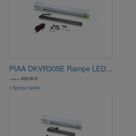
PIAA DKVR305E Rampe LED...
369,90 €
à partir de

Aperçu rapide