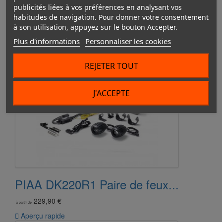
Paires ampoules LED...
publicités liées à vos préférences en analysant vos
habitudes de navigation. Pour donner votre consentement
109,90 €
à partir de
à son utilisation, appuyez sur le bouton Accepter.

Aperçu rapide
Plus d'informations
Personnaliser les cookies
REJETER TOUT
J'ACCEPTE
PIAA DK220R1 Paire de feux...
229,90 €
à partir de

Aperçu rapide