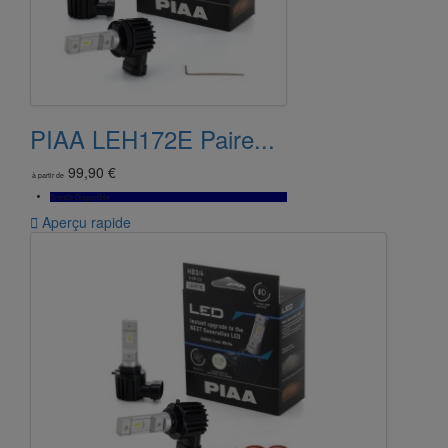
PIAA LEH172E Paire...
99,90 €
à partir de
Bientôt Disponible

Aperçu rapide