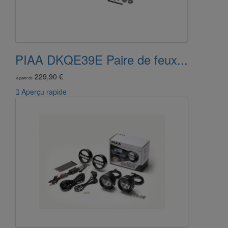
PIAA DKQE39E Paire de feux...
229,90 €
à partir de

Aperçu rapide