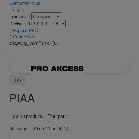
Contactez-nous
Langue :
Français

Devise :
EUR €


Espace PRO

Connexion
shopping_cart
Panier
(0)


ok
PIAA
Il y a 20 produits.
Trier par :

Affichage 1-20 de 20 article(s)