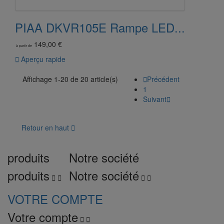
PIAA DKVR105E Rampe LED...
149,00 €
à partir de

Aperçu rapide
Affichage 1-20 de 20 article(s)

Précédent
1
Suivant

Retour en haut

produits
Notre société
produits
Notre société




VOTRE COMPTE
Votre compte

